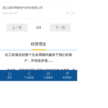
浙江易科博能电气科技有限公司
2020-04-07
154
넶
上一页
1
/
3
下一页
经营理念
在工程项目的整个生命周期内服务于我们的客
户，
并创造价值……
高水平、高素质的团队是我们成功的关键 在质量、进
ꀇ
ꀲ
ꁀ
ꀷ
度、安全、成本控制方面提供专业化服务及高质量产品
首页
产品指南
工程服务
联系我们
按合同及国际准则服务于我们的客户，并维护我们友好的
合作关系
合作伙伴