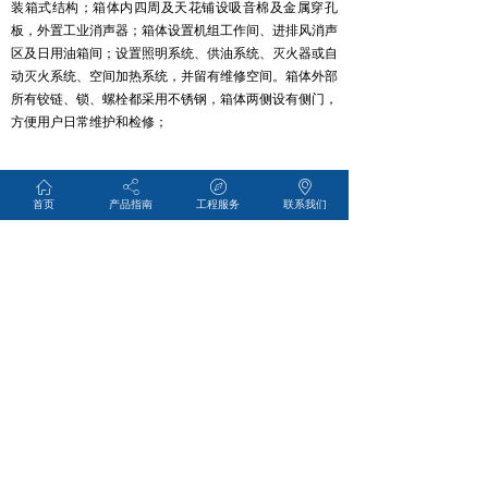
装箱式结构；箱体内四周及天花铺设吸音棉及金属穿孔
板，外置工业消声器；箱体设置机组工作间、进排风消声
区及日用油箱间；设置照明系统、供油系统、灭火器或自
动灭火系统、空间加热系统，并留有维修空间。箱体外部
所有铰链、锁、螺栓都采用不锈钢，箱体两侧设有侧门，
方便用户日常维护和检修；
ꀇ
ꀲ
ꁀ
ꀷ
首页
产品指南
工程服务
联系我们
+86 15867326988
gn.chen@eyco-tech.com