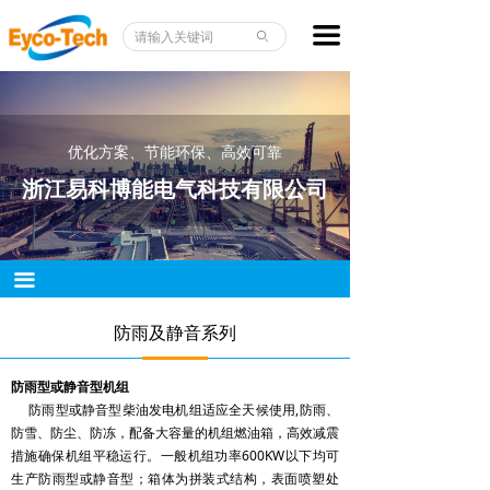
首页
柴油发电机组
끀
ꄙ
关于我们
康明斯系列
产品指南
珀金斯系列
优化方案、节能环保、高效可靠
工程服务
斗山系列
浙江易科博能电气科技有限公司
新闻资讯
菱重系列
下载中心
玉柴系列
끀
联系我们
上柴系列
防雨及静音系列
防雨及静音系列
防雨型或静音型机组
防雨型或静音型柴油发电机组适应全天候使用,防雨、
电站系列
防雪、防尘、防冻，配备大容量的机组燃油箱，高效减震
措施确保机组平稳运行。一般机组功率600KW以下均可
生产防雨型或静音型；箱体为拼装式结构，表面喷塑处